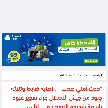
الرئيسية
/
شؤون اسرائيلية
"حدث أمني صعب" .. اصابة ضابط وثلاثة
جنود من جيش الاحتلال جراء تفجير عبوة
ناسفة شديدة الانفجار في نابلس