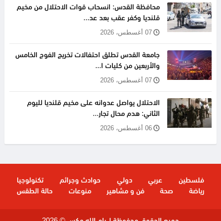
محافظة القدس: انسحاب قوات الاحتلال من مخيم
قلنديا وكفر عقب بعد عد...
07 أغسطس، 2026
جامعة القدس تطلق احتفالات تخريج الفوج الخامس
والأربعين من كليات ا...
07 أغسطس، 2026
الاحتلال يواصل عدوانه على مخيم قلنديا لليوم
الثاني: هدم محال تجار...
06 أغسطس، 2026
فلسطين
عربي
دولي
حوادث وجرائم
تكنولوجيا
رياضة
صحة
فن و مشاهير
منوعات
حالة الطقس