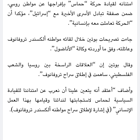
امتنانه لقيادة حركة “حماس” بإفراجها عن مواطن روسي،
ضمن صفقة تبادل الأسرى الأخيرة مع “إسرائيل”، مؤكدا أن
“الحركة تعاملت معه بإنسانية”.
جاءت تصريحات بوتين خلال لقائه مواطنه ألكسندر تروفانوف
وعائلته، وفق ما أوردته وكالة “الأناضول”.
وقال بوتين إن “العلاقات الراسخة بين روسيا والشعب
الفلسطيني، ساهمت في إطلاق سراح تروفانوف”.
وأضاف “أعتقد أنه يتعين علينا أن نعرب عن امتناننا للقيادة
السياسية لحماس لاستجابتها لندائنا وقيامها بهذا العمل
الإنساني” (في إشارة لإطلاق سراح مواطنه ألكسندر تروفانوف).