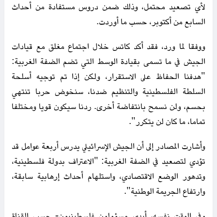
لأي تصعيد محتمل، وذلك ضمن دروس مستفادة من أحداث
السابع من أكتوبر، حسب ما أوردت.
ووفقا لما ورد، فقد أكد كاتس خلال اجتماع مغلق مع قيادات
الجيش في ما تسمى بقيادة الوسط التي تضم الضفة الغربية:
"هدفنا الحفاظ على الاستقرار، ولكن إذا تم توجيه أسلحة
السلطة الفلسطينية والتنظيم ضدنا، سنخوض حربا تنتهي
بحسم، ولن نسمح بانتفاضة أخرى. ردنا سيكون قويا ومختلفا
تماما، ما كان لن يتكرر".
وأشارت المصادر إلى أن الجيش الإسرائيلي يدرس أربعة عوامل قد
تؤدي لتصعيد في الضفة الغربية: "الاعتراف بدولة فلسطينية،
وتدهور الوضع الاقتصادي، واستلهام أحداث إرهابية سابقة،
وارتفاع الجريمة الوطنية".
وفي الوقت نفسه، أبدى مسؤولون فلسطينيون- حسب القناة