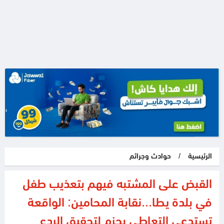
الرئيسية
/
حوادث وجرائم
القبض على المشتبه فيهم بتعذيب طفل
في بلدة يطا...نقابة المحامين: الواقعة
تستدعي التعاطي بحزم لتحقيق الردع