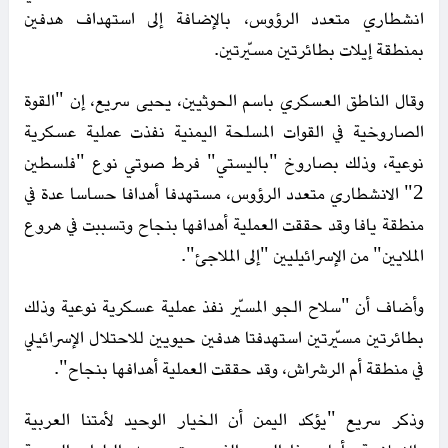
انشطاري متعدد الرؤوس، بالإضافة إلى استهداف هدفين
بمنطقة إيلات بطائرتين مسيّرتين.
وقال الناطق العسكري باسم الحوثيين، يحيى سريع، إن "القوة
الصاروخية في القوات المسلحة اليمنية نفذت عملية عسكرية
نوعية، وذلك بصاروخ "باليستي" فرط صوتي نوع "فلسطين
2" الانشطاري متعدد الرؤوس، مستهدفا أهدافا حساسا عدة في
منطقة يافا وقد حققت العملية أهدافها بنجاح وتسببت في هروع
الملايين" من الإسرائيليين "إلى الملاجئ".
وأضاف أن "سلاح الجو المسيّر نفذ عملية عسكرية نوعية وذلك
بطائرتين مسيّرتين استهدفتا هدفين حيويين للاحتلال الإسرائيلي
في منطقة أم الرشراش، وقد حققت العملية أهدافها بنجاح".
وذكر سريع "يؤكد اليمن أن الخيار الوحيد لأمتنا العربية