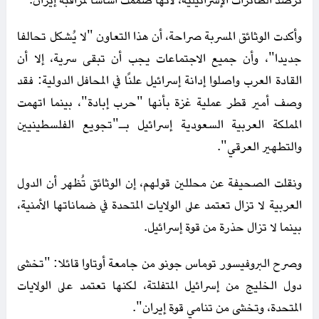
ترصد الطائرات الإسرائيلية، لأنها صُممت أساسًا لمراقبة إيران.
وأكدت الوثائق المسربة صراحة، أن هذا التعاون "لا يُشكل تحالفا
جديدا"، وأن جميع الاجتماعات يجب أن تبقى سرية، إلا أن
القادة العرب واصلوا إدانة إسرائيل علنًا في المحافل الدولية: فقد
وصف أمير قطر عملية غزة بأنها "حرب إبادة"، بينما اتهمت
المملكة العربية السعودية إسرائيل بـ"تجويع الفلسطينيين
والتطهير العرقي".
ونقلت الصحيفة عن محللين قولهم، إن الوثائق تُظهر أن الدول
العربية لا تزال تعتمد على الولايات المتحدة في ضماناتها الأمنية،
بينما لا تزال حذرة من قوة إسرائيل.
وصرح البروفيسور توماس جونو من جامعة أوتاوا قائلا: "تخشى
دول الخليج من إسرائيل المتفلتة، لكنها تعتمد على الولايات
المتحدة، وتخشى من تنامي قوة إيران".