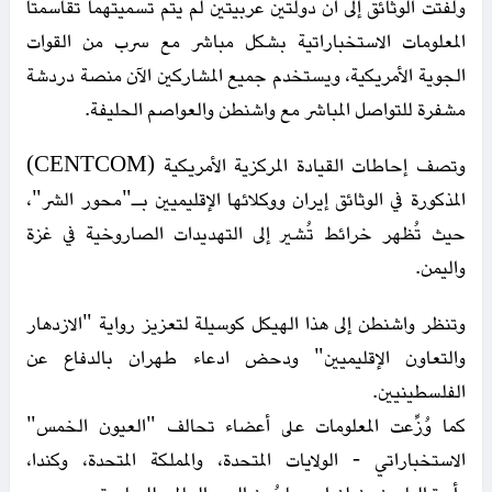
ولفتت الوثائق إلى أن دولتين عربيتين لم يتم تسميتهما تقاسمتا
المعلومات الاستخباراتية بشكل مباشر مع سرب من القوات
الجوية الأمريكية، ويستخدم جميع المشاركين الآن منصة دردشة
مشفرة للتواصل المباشر مع واشنطن والعواصم الحليفة.
وتصف إحاطات القيادة المركزية الأمريكية (CENTCOM)
المذكورة في الوثائق إيران ووكلائها الإقليميين بـ"محور الشر"،
حيث تُظهر خرائط تُشير إلى التهديدات الصاروخية في غزة
واليمن.
وتنظر واشنطن إلى هذا الهيكل كوسيلة لتعزيز رواية "الازدهار
والتعاون الإقليميين" ودحض ادعاء طهران بالدفاع عن
الفلسطينيين.
كما وُزِّعت المعلومات على أعضاء تحالف "العيون الخمس"
الاستخباراتي - الولايات المتحدة، والمملكة المتحدة، وكندا،