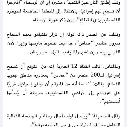
وقف إطلاق النار حيز التنفيذ”، مشيرة إلى أن الوسطاء “اقترحوا
أن تسمح لهم إسرائيل بالانتقال إلى المنطقة الخاضعة لسيطرة
الفلسطينيين في القطاع”، دون ذكر هوية الوسطاء.
ونقلت عن المصدر ذاته قوله إن قرار نتنياهو بعدم السماح
بمرور عناصر “حماس”، جاء بعد ضغوط مارسها وزيرا الأمن
القومي إيتمار بن غفير والمالية بتسلئيل سموتريتش.
وبالمقابل، قالت القناة 12 العبرية إنه من المتوقع أن تسمح
إسرائيل لـ200 عنصر من “حماس” بمغادرة مناطق جنوب
القطاع، وقالت: “علمنا أنه من المتوقع أن توافق إسرائيل قريبًا
على عودتهم إلى الأراضي الفلسطينية، شريطة أن يُسلِّموا
أسلحتهم”.
وقال الصحيفة: “يواصل لواء ناحال ومقاتلو الهندسة القتالية
التعامل مع نفق استراتيجي في حي الجنينة برفح”.