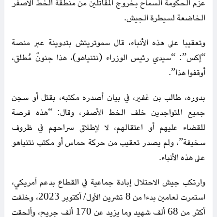
عزم الحكومة السماح بخروج المقاتلين من منطقة الخط الأصفر
الخاضعة لسيطرة الجيش.
وتعقيبا على هذه الأنباء، قال سموتريتش بتدوينة عبر منصة
“إكس”: “سيدي رئيس الوزراء (نتنياهو)، هذا جنونٌ مُطلق،
أوقفوا هذا”.
بدوره، طالب بن غفير، في بيان أصدره مكتبه، بقتل أو سجن
جميع المتواجدين خلف الخط الأصفر، وقال: “هذه فرصة
للقضاء عليهم أو اعتقالهم، لا لإطلاق سراحهم في ظروف
سخيفة”، ولم يصدر تعقيب من حركة حماس أو مكتب نتنياهو
على هذه الأنباء.
وارتكب جيش الاحتلال إبادة جماعية في القطاع بدعم أمريكي،
استمرت لعامين بدءا من 8 تشرين الأول/ أكتوبر 2023، وخلفت
أكثر من 68 ألف شهيد وما يزيد عن 170 ألف جريح، وألحقت