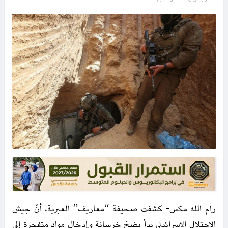
رام الله مكس- كشفت صحيفة “معاريف” العبرية، أنّ جيش
الاحتلال الإسرائيلي بدأ بضخ خرسانة وإدخال مواد متفجرة إلى