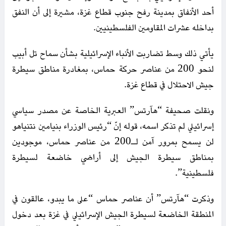
أحد الأنفاق بمدينة رفح جنوب قطاع غزة، مشيرة إلى أن النفق
بداخله عشرات المقاومين الفلسطينيين.
يأتي ذلك وسط تضاربت الأنباء الإسرائيلية بشأن سماح تل أبيب
لنحو 200 من عناصر حركة حماس، بمغادرة مناطق سيطرة
جيش الاحتلال في قطاع غزة.
ونقلت صحيفة “هآرتس” العبرية الخاصة عن مصدر سياسي
إسرائيلي لم تذكر اسمه، قوله إنّ “رئيس الوزراء بنيامين نتنياهو
لن يسمح بمرور آمن لـ200 من عناصر حماس، موجودين
بمناطق سيطرة الجيش إلى أراضي خاضعة لسيطرة
فلسطينية”.
وذكرت “هآرتس” أن عناصر حماس “على ما يبدو، عالقون في
المنطقة الخاضعة لسيطرة الجيش الإسرائيلي في غزة بعد دخول