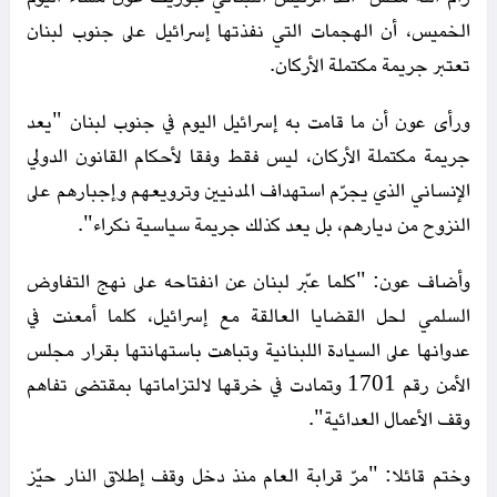
الخميس، أن الهجمات التي نفذتها إسرائيل على جنوب لبنان
تعتبر جريمة مكتملة الأركان.
ورأى عون أن ما قامت به إسرائيل اليوم في جنوب لبنان "يعد
جريمة مكتملة الأركان، ليس فقط وفقا لأحكام القانون الدولي
الإنساني الذي يجرّم استهداف المدنيين وترويعهم وإجبارهم على
النزوح من ديارهم، بل يعد كذلك جريمة سياسية نكراء".
وأضاف عون: "كلما عبّر لبنان عن انفتاحه على نهج التفاوض
السلمي لحل القضايا العالقة مع إسرائيل، كلما أمعنت في
عدوانها على السيادة اللبنانية وتباهت باستهانتها بقرار مجلس
الأمن رقم 1701 وتمادت في خرقها لالتزاماتها بمقتضى تفاهم
وقف الأعمال العدائية".
وختم قائلا: "مرّ قرابة العام منذ دخل وقف إطلاق النار حيّز