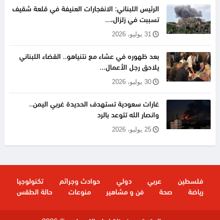
الرئيس اللبناني: الانفجارات العنيفة في قلعة شقيف
تسببت في زلزال،...
31 يوليو، 2026
بعد ظهوره في عشاء مع نتنياهو.. القضاء اللبناني
يلاحق رجل الأعمال...
30 يوليو، 2026
غارات سعودية تستهدف الحديدة غربي اليمن..
وانصار الله تتوعد بالرد
25 يوليو، 2026
فلسطين
عربي
دولي
حوادث وجرائم
تكنولوجيا
رياضة
صحة
فن و مشاهير
منوعات
حالة الطقس