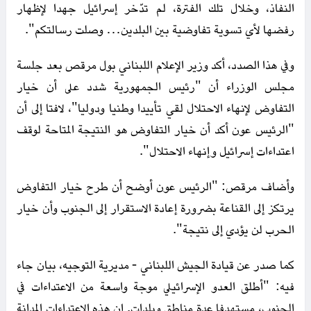
النفاذ، وخلال تلك الفترة، لم تدّخر إسرائيل جهدا لإظهار
رفضها لأي تسوية تفاوضية بين البلدين… وصلت رسالتكم".
وفي هذا الصدد، أكد وزير الإعلام اللبناني بول مرقص بعد جلسة
مجلس الوزراء أن "رئيس الجمهورية شدد على أن خيار
التفاوض لإنهاء الاحتلال لقي تأييدا وطنيا ودوليا"، لافتا إلى أن
"الرئيس عون أكد أن خيار التفاوض هو النتيجة المتاحة لوقف
اعتداءات إسرائيل وإنهاء الاحتلال".
وأضاف مرقص: "الرئيس عون أوضح أن طرح خيار التفاوض
يرتكز إلى القناعة بضرورة إعادة الاستقرار إلى الجنوب وأن خيار
الحرب لن يؤدي إلى نتيجة".
كما صدر عن قيادة الجيش اللبناني - مديرية التوجيه، بيان جاء
فيه: "أطلق العدو الإسرائيلي موجة واسعة من الاعتداءات في
الجنوب، مستهدفا عدة مناطق وبلدات. إن هذه الاعتداءات المدانة