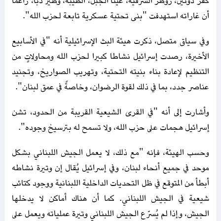
كفر دونين، زوطر الشرقية، عيتا الجبل، الطيبة، وطير دبا، زاعما
أن غاراته استهدفت "بنى تحتية عسكرية تابعة لحزب الله".
وفي سياق متصل، ذكرت هيئة البث الإسرائيلية أنه "في الأسابيع
الأخيرة، رصدت إسرائيل نشاطا كبيرا لحزب الله ومحاولاتٍ من
التنظيم لإعادة بناء بنيته التحتية، وتهريب الصواريخ، وتجنيد
عناصر جدد، بما في ذلك لقوة الرضوان، وخاصةً في عمق لبنان".
وأشارت إلى أنه "في القرى الشيعية القريبة من الحدود، تشن
إسرائيل هجمات على حزب الله، ولا تسمح له بترسيخ وجوده".
وحسب الهيئة، فإنه "مع ذلك، لا يعمل الجيش اللبناني بشكل
موحد في جميع أنحاء لبنان، وفي إسرائيل يُقال إن وتيرة نشاطه
أبطأ من المتوقع في ظل التحديات الداخلية اللبنانية ووجود كتائب
شيعية في الجيش اللبناني. كما أن هناك أماكن لا يدخلها
الجيش، وإذا لم يُسرّع الجيش اللبناني وتيرة عملياته ويعمل على