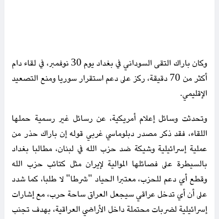
وكان باراك التقى السوداني في بغداد يوم 30 نوفمبر، في لقاء دام
أكثر من 70 دقيقة، ركز على دعم استقرار سوريا ومنع التصعيد
الإقليمي.​
وتحدثت وسائل إعلام أمريكية، عن رسائل غير رسمية حملها
اللقاء، فقد ذكر مصدر دبلوماسي غربي قوله إن باراك حذر من
عملية إسرائيلية وشيكة ضد حزب الله في لبنان، مطالبا بغداد
بالسيطرة على فصائلها الموالية لإيران مثل كتائب حزب الله
وقطع أي دعم للحزب، معتبرا الحياد "شرطا" لا طلبا، كما شدد
على أن أي تدخل عراقي سيجعل العراق ساحة حرب، مع إشارات
إسرائيلية لضربات محتملة داخل الأراضي العراقية، بهدف تجنب