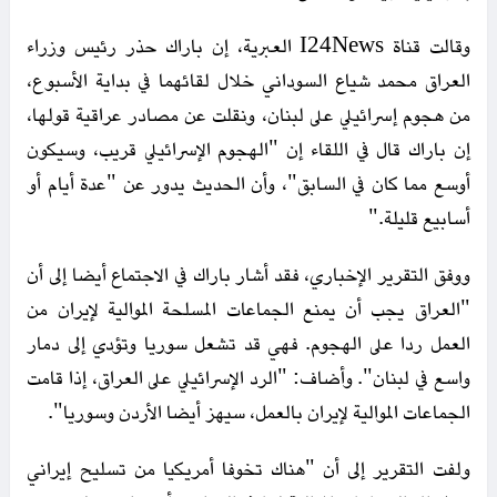
وقالت قناة I24News العبرية، إن باراك حذر رئيس وزراء
العراق محمد شياع السوداني خلال لقائهما في بداية الأسبوع،
من هجوم إسرائيلي على لبنان، ونقلت عن مصادر عراقية قولها،
إن باراك قال في اللقاء إن "الهجوم الإسرائيلي قريب، وسيكون
أوسع مما كان في السابق"، وأن الحديث يدور عن "عدة أيام أو
أسابيع قليلة."
ووفق التقرير الإخباري، فقد أشار باراك في الاجتماع أيضا إلى أن
"العراق يجب أن يمنع الجماعات المسلحة الموالية لإيران من
العمل ردا على الهجوم. فهي قد تشعل سوريا وتؤدي إلى دمار
واسع في لبنان". وأضاف: "الرد الإسرائيلي على العراق، إذا قامت
الجماعات الموالية لإيران بالعمل، سيهز أيضا الأردن وسوريا".
ولفت التقرير إلى أن "هناك تخوفا أمريكيا من تسليح إيراني