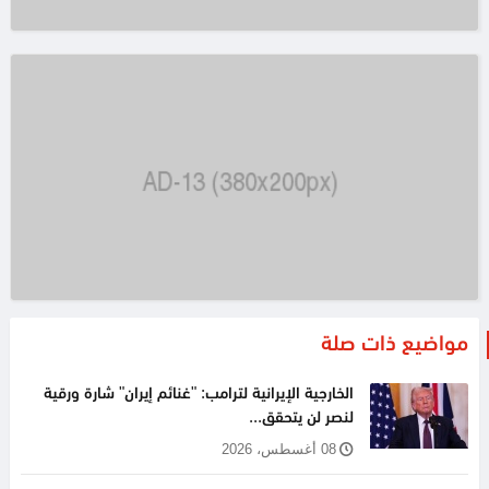
مواضيع ذات صلة
الخارجية الإيرانية لترامب: "غنائم إيران" شارة ورقية
لنصر لن يتحقق...
08 أغسطس، 2026