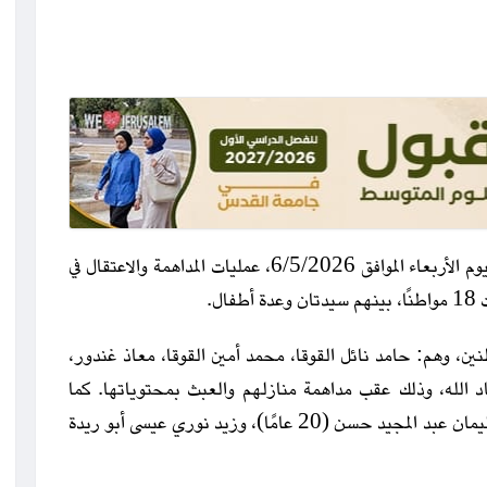
رام الله مكس- واصلت قوات الاحتلال، فجر وصباح اليوم الأربعاء الموافق 6/5/2026، عمليات المداهمة والاعتقال في
ل.
ين، وهم: حامد نائل القوقا، محمد أمين القوقا، معاذ غندور،
 الله، وذلك عقب مداهمة منازلهم والعبث بمحتوياتها. كما
اعتقلت من بلدة قصرة جنوب المدينة الشابين ميسرة سليمان عبد المجيد حسن (20 عامًا)، وزيد نوري عيسى أبو ريدة