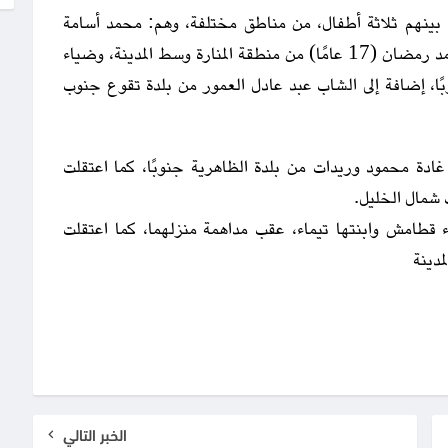
، بينهم ثلاثة أطفال، من مناطق مختلفة، وهم: محمد أسامة
الهريمي (17 عامًا) من منطقة وادي معالي، رامز محمد رمضان (17 عامًا) من منطقة المنارة وسط المدينة، وضياء
 بلدة الخضر جنوبًا، إضافة إلى الشاب عبد عادل العمور من بلدة تقوع جنوب
 غادة محمود وريدات من بلدة الظاهرية جنوبًا، كما اعتقلت
داء قطامش وابنتها تيماء، عقب مداهمة منزلهما، كما اعتقلت
دينة
الخبر التالي