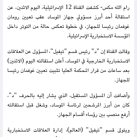
رام الله مكس- كشفت القناة 12 الإسرائيلية، اليوم الاثنين، عن
استقالة أحد أبرز مسؤولي جهاز الموساد عقب تعيين رومان
غوفمان رئيسا للجهاز، في خطوة تعكس حالة من التوتر داخل
المؤسسة الاستخبارية الإسرائيلية.
وقالت القناة إن "د" رئيس قسم "تيفيل"، المسؤول عن العلاقات
الاستخبارية الخارجية في الموساد، أعلن استقالته اليوم (الاثنين)
بعد ساعات من قرار المحكمة العليا تثبيت تعيين غوفمان رئيسا
للجهاز.
وأضافت أن المسؤول المستقيل، الذي يشار إليه بالحرف "د"،
كان من أبرز المرشحين لرئاسة الموساد، وشغل قبل استقالته
أرفع منصب بين رؤساء أقسام الجهاز.
ويتولى قسم "تيفيل" (العالم)، إدارة العلاقات الاستخبارية