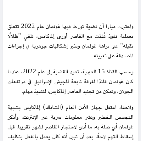
واعتبرت ميارا أن قضية تورط فيها غوفمان عام 2022 تتعلق
بعملية نفوذ نُفذت مع القاصر أوري إلماكايس، تلقي "ظلالًا
ثقيلة" على نزاهة غوفمان وتثير إشكاليات جوهرية في إجراءات
المصادقة على تعيينه.
وحسب القناة 15 العبرية، تعود القضية إلى عام 2022، عندما
كان غوفمان قائدًا لفرقة تابعة للجيش الإسرائيلي في مرتفعات
الجولان، وتمكن من تجنيد القاصر إلماكايس، لتنفيذ مهام.
ولاحقا، اعتقل جهاز الأمن العام (الشاباك) إلماكايس بشبهة
التجسس الخطير ونشر معلومات سرية عبر الإنترنت، وأنكر
غوفمان أي صلة به، ما أدى لاحتجاز القاصر لشهر تقريبا، قبل
إسقاط التهم لاحقًا بعد أن تبين أنه كان يعمل بالفعل بتكليف