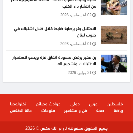
نسبة وفيات تقارب 100%: الصحة الاسرائيلية تحذر
من انتشار داء الكلب
02 أغسطس، 2026
الاحتلال يقر بإصابة ضابط خلال خلال اشتباك في
جنوب لبنان
01 أغسطس، 2026
بن غفير يرفض مسودة اتفاق غزة ويدعو لاستمرار
الاغتيالات وتشجيع اله...
31 يوليو، 2026
فلسطين
عربي
دولي
حوادث وجرائم
تكنولوجيا
رياضة
صحة
فن و مشاهير
منوعات
حالة الطقس
جميع الحقوق محفوظة لـ رام الله مكس © 2026