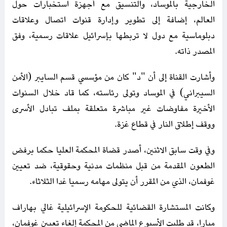
الخارجية بالموساد، والتنسيق مع أجهزة استخبارات حول
العالم، إضافة إلى تطوير وإدارة قنوات اتصال وعلاقات
دبلوماسية مع دول لا تربطها بإسرائيل علاقات رسمية، وفق
المصدر ذاته.
وأشارت القناة إلى أن "د" كان من مؤسسي قسم السايبر (الأمن
السيبراني) في الموساد وتولى رئاسته، كما قاد خلال السنوات
الأخيرة مفاوضات غير مباشرة متعلقة بملف تبادل الأسرى
ووقف إطلاق النار في قطاع غزة.
وفي وقت سابق الاثنين، أصدر قضاة المحكمة العليا حكما برفض
الطعون المقدمة من قبل منظمات مدنية وحقوقية، ضد تعيين
غوفمان، الذي من المقرر أن يتولى مهامه رسميا غدا الثلاثاء.
وكانت المستشارة القضائية للحكومة الإسرائيلية غالي بهاراف
ميارا، قد طلبت الأسبوع الماضي من المحكمة إلغاء تعيين غوفمان،