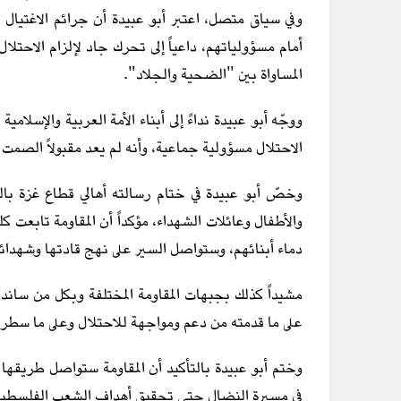
وفي سياق متصل، اعتبر أبو عبيدة أن جرائم الاغتيال 
أمام مسؤولياتهم، داعياً إلى تحرك جاد لإلزام الاحتلال
المساواة بين "الضحية والجلاد".
ووجّه أبو عبيدة نداءً إلى أبناء الأمة العربية والإسلام
الاحتلال مسؤولية جماعية، وأنه لم يعد مقبولاً الصمت 
وخصّ أبو عبيدة في ختام رسالته أهالي قطاع غزة بال
والأطفال وعائلات الشهداء، مؤكداً أن المقاومة تابعت
دماء أبنائهم، وستواصل السير على نهج قادتها وشهدائ
مشيداً كذلك بجبهات المقاومة المختلفة وبكل من ساند
على ما قدمته من دعم ومواجهة للاحتلال وعلى ما سطرت
وختم أبو عبيدة بالتأكيد أن المقاومة ستواصل طريقه
في مسيرة النضال حتى تحقيق أهداف الشعب الفلسطين