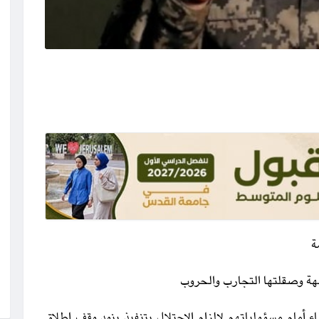
ة
اجهة وصقلتها التجارب والحروب
اء أمام مسؤولياتهم لالزام الاحتلال بتنفيذ بنود وقف إطلاق