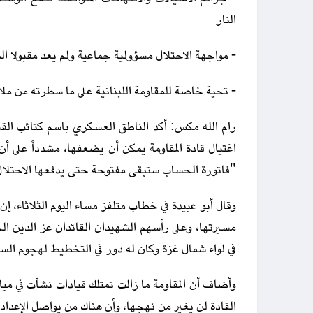
النار
- مواجهة الاحتلال مسؤولية جماعية ولم يعد مقبولا ال
- تحية خاصة للمقاومة اللبنانية على ما سطرته من ملا
رام الله مكس: أكد الناطق العسكري باسم كتائب القسا
اغتيال قادة المقاومة يمكن أن يضعفها، مشدداً على أن
"فاتورة الحساب ستبقى مفتوحة حتى يدفعها الاحتلال
وقال أبو عبيدة في خطاب متلفز مساء اليوم الثلاثاء، إن
مسيرتها، وعلى رأسهم الشهيدان القائدان عز الدين الحد
في لواء شمال غزة وكان له دور في التخطيط لهجوم السا
وأضاف أن المقاومة ما زالت تمتلك قيادات نشأت في ميا
القادة لن يغير من نهجها، وأن هناك من يواصل الإعدا