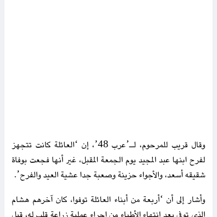
وقال قريب للمرحوم، لـ’عرب 48’، إن ‘العائلة كانت تتجهز
لفرح ابنها عبد المجيد يوم الجمعة المقبل، غير أنها فجعت بوفاة
شقيقه أسعد، والأجواء حزينة وصعبة جدا عشية العيد والفرح’.
وأشار إلى أن ‘أربعة من أبناء العائلة توفوا، كان آخرهم هشام
الذي توفي بعد انتهاء الأطباء من إجراء عملية زراعة قلب له، قبل