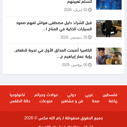
لتسلم تعيينهم
02 إبريل، 2026
قبل الشراء: دليل مصطفى هواش لفهم صمود
السيارات الذكية في المناخ ا...
25 ديسمبر، 2025
الكاميرا أصبحت المذاق الأول في تجربة الطعام..
رؤية عمار إبراهيم ح...
05 نوفمبر، 2025
فلسطين
عربي
دولي
حوادث وجرائم
تكنولوجيا
رياضة
صحة
فن و مشاهير
منوعات
حالة الطقس
جميع الحقوق محفوظة لـ رام الله مكس © 2026