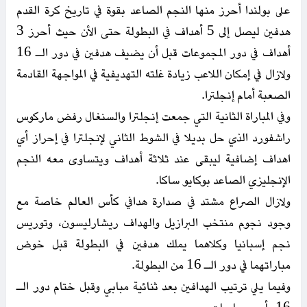
على بولندا أحرز منها النجم الصاعد بقوة في تاريخ كرة القدم
هدفين ليصل إلى 5 أهداف في البطولة حتى الأن حيث أحرز 3
أهداف في دور المجموعات قبل أن يضيف هدفين في دور الـ 16
ولازال في إمكان اللاعب زيادة غلته التهديفية في المواجهة القادمة
الصعبة أمام إنجلترا.
وفي المباراة الثانية التي جمعت إنجلترا والسنغال رفض ماركوس
راشفورد الذي حل بديلا في الشوط الثاني لإنجلترا في إحراز أي
اهداف إضافية ليبقى عند ثلاثة أهداف ويتساوى معه النجم
الإنجليزي الصاعد بوكايو ساكا.
ولازال الصراع مشتد في صدارة هدافي كأس العالم خاصة مع
وجود نجوم منتخب البرازيل والهداف ريشارليسون، وتوريس
نجم إسبانيا وكلاهما يملك هدفين في البطولة قبل خوض
مباراتهما في دور الـ 16 من البطولة.
وفيما يلي ترتيب الهدافين بعد ثنائية مبابي وقبل ختام دور الـ